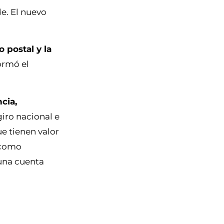
de. El nuevo
o postal y la
ormó el
cia,
giro nacional e
e tienen valor
 como
guna cuenta