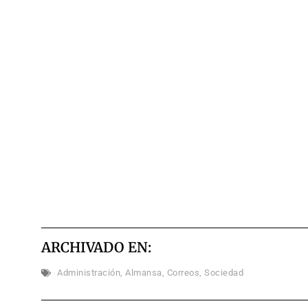
ARCHIVADO EN:
Administración
,
Almansa
,
Correos
,
Sociedad