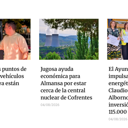
 puntos de
Jugosa ayuda
El Ayu
 vehículos
económica para
impulsa
ya están
Almansa por estar
energét
cerca de la central
Claudio
nuclear de Cofrentes
Alborno
inversi
04/08/2026
115.000
04/08/2026