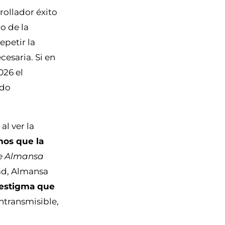
rrollador éxito
o de la
epetir la
cesaria. Si en
026 el
ado
al ver la
os que la
de Almansa
dad, Almansa
 estigma que
ntransmisible,