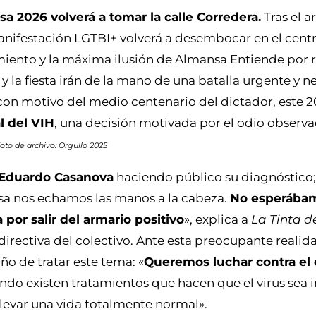
a 2026 volverá a tomar la calle Corredera.
Tras el a
anifestación LGTBI+ volverá a desembocar en el centr
iento y la máxima ilusión de Almansa Entiende por r
y la fiesta irán de la mano de una batalla urgente y ne
 con motivo del medio centenario del dictador, este 2
l del VIH
, una decisión motivada por el odio observ
Foto de archivo: Orgullo 2025
r Eduardo Casanova
haciendo público su diagnóstico; 
nsa nos echamos las manos a la cabeza.
No esperábam
 por salir del armario positivo
», explica a
La Tinta 
irectiva del colectivo. Ante esta preocupante reali
ño de tratar este tema: «
Queremos luchar contra el
ando existen tratamientos que hacen que el virus sea i
llevar una vida totalmente normal».