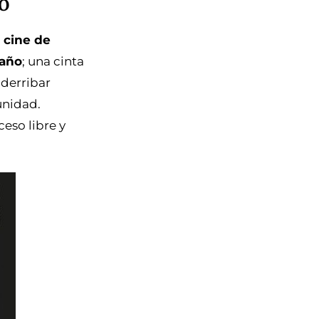
o
 cine de
 año
; una cinta
 derribar
unidad.
eso libre y