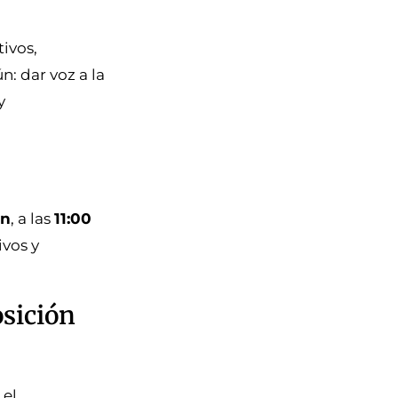
tivos,
: dar voz a la
y
ón
, a las
11:00
ivos y
osición
 el