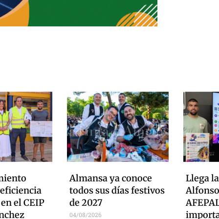
miento
Almansa ya conoce
Llega la
eficiencia
todos sus días festivos
Alfonso
 en el CEIP
de 2027
AFEPAL
ánchez
import
04/08/2026