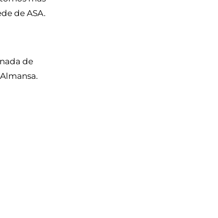
sede de ASA.
rnada de
e Almansa.