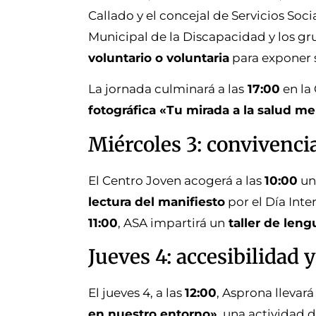
Callado y el concejal de Servicios Soci
Municipal de la Discapacidad y los gr
voluntario o voluntaria
para exponer s
La jornada culminará a las
17:00
en la 
fotográfica «Tu mirada a la salud me
Miércoles 3: convivencia
El Centro Joven acogerá a las
10:00
un
lectura del manifiesto
por el Día Inte
11:00
, ASA impartirá un
taller de leng
Jueves 4: accesibilidad 
El jueves 4, a las
12:00
, Asprona llevará
en nuestro entorno»
, una actividad 