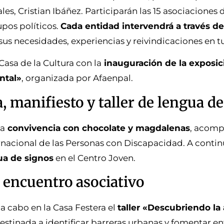
ales, Cristian Ibáñez. Participarán las 15 asociaciones
upos políticos.
Cada entidad intervendrá a través d
us necesidades, experiencias y reivindicaciones en t
Casa de la Cultura con la
inauguración de la exposic
ntal»
, organizada por Afaenpal.
, manifiesto y taller de lengua d
a
convivencia con chocolate y magdalenas
, acomp
rnacional de las Personas con Discapacidad. A continu
ua de signos
en el Centro Joven.
y encuentro asociativo
 a cabo en la Casa Festera el
taller «Descubriendo la 
destinada a identificar barreras urbanas y fomentar 