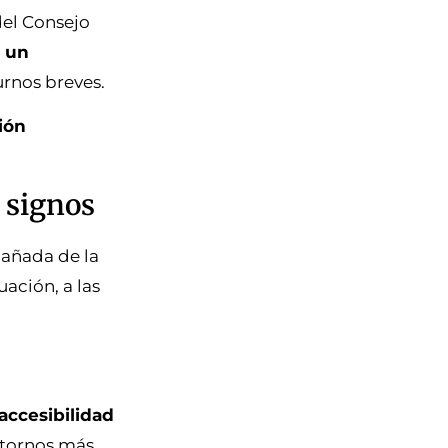
 del Consejo
e un
urnos breves.
ión
e signos
añada de la
ación, a las
accesibilidad
entornos más