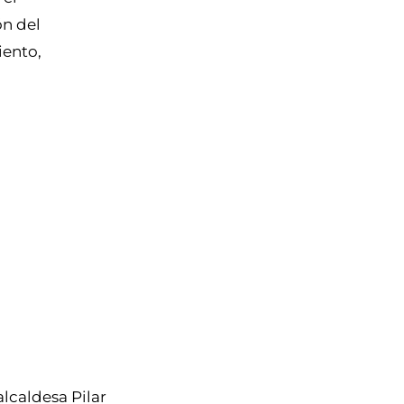
ón del
iento,
alcaldesa Pilar