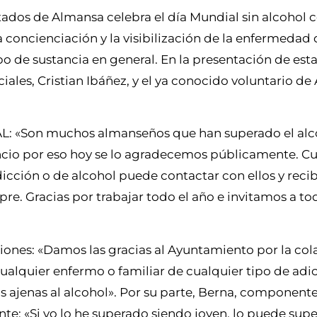
tados de Almansa celebra el día Mundial sin alcohol c
a concienciación y la visibilización de la enfermedad 
ipo de sustancia en general. En la presentación de est
ciales, Cristian Ibáñez, y el ya conocido voluntario d
AL: «Son muchos almanseños que han superado el alco
lencio por eso hoy se lo agradecemos públicamente. C
ción o de alcohol puede contactar con ellos y recib
e. Gracias por trabajar todo el año e invitamos a t
iones: «Damos las gracias al Ayuntamiento por la co
cualquier enfermo o familiar de cualquier tipo de adi
as ajenas al alcohol». Por su parte, Berna, component
te: «Si yo lo he superado siendo joven, lo puede supe