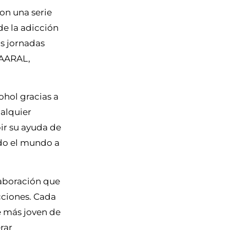
on una serie
de la adicción
as jornadas
e AARAL,
hol gracias a
ualquier
ir su ayuda de
odo el mundo a
laboración que
cciones. Cada
e más joven de
rar