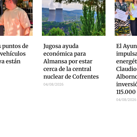
 puntos de
Jugosa ayuda
El Ayu
 vehículos
económica para
impulsa
ya están
Almansa por estar
energét
cerca de la central
Claudio
nuclear de Cofrentes
Alborno
inversi
04/08/2026
115.000
04/08/2026