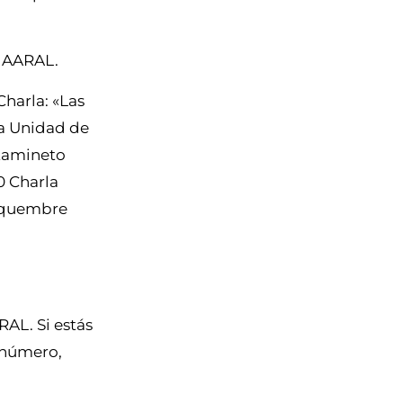
e AARAL.
Charla: «Las
la Unidad de
atamineto
0 Charla
Esquembre
RAL. Si estás
 número,