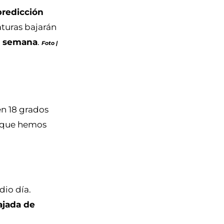
predicción
turas bajarán
de semana
.
Foto |
en 18 grados
» que hemos
dio día.
ajada de