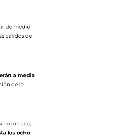
rtir de medio
ás cálidos de
erán a media
ción de la
Si no lo hace,
ta los ocho