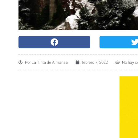
Por
La Tinta de Almansa
febrero 7, 2022
No hay c