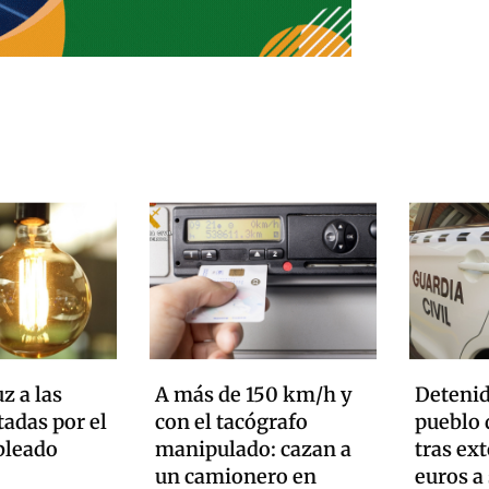
uz a las
A más de 150 km/h y
Detenid
tadas por el
con el tacógrafo
pueblo 
bleado
manipulado: cazan a
tras ex
un camionero en
euros a