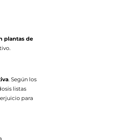
an plantas de
tivo.
tiva
. Según los
sis listas
erjuicio para
a