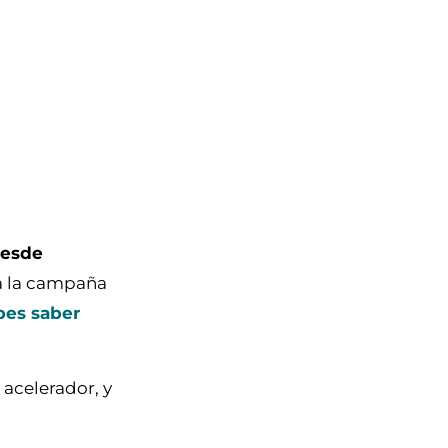
desde
 a la campaña
bes saber
l acelerador, y