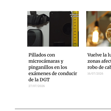
Pillados con
Vuelve la l
microcámaras y
zonas afec
pinganillos en los
robo de ca
exámenes de conducir
16/07/2026
de la DGT
27/07/2026