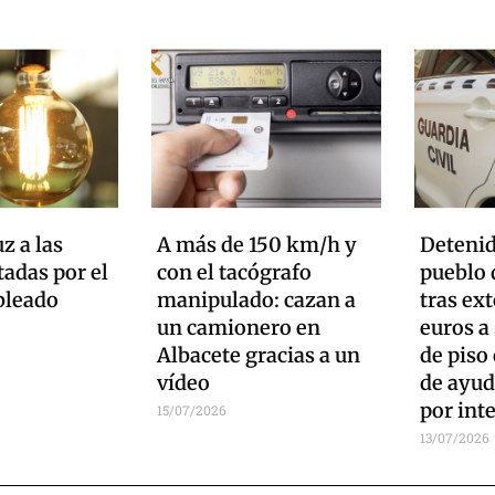
uz a las
A más de 150 km/h y
Detenid
tadas por el
con el tacógrafo
pueblo 
bleado
manipulado: cazan a
tras ex
un camionero en
euros a
Albacete gracias a un
de piso
vídeo
de ayud
por int
15/07/2026
13/07/2026