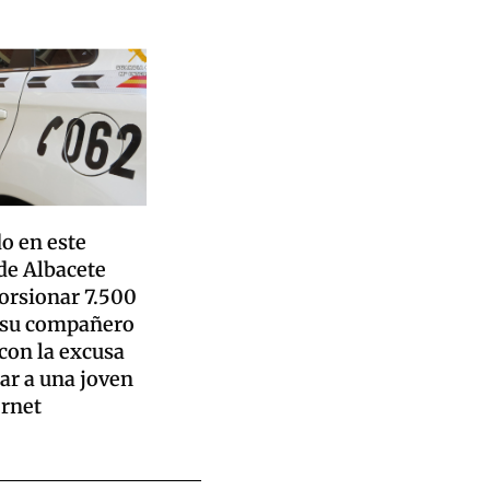
o en este
de Albacete
torsionar 7.500
 su compañero
 con la excusa
ar a una joven
ernet