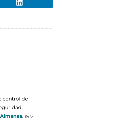
e control de
seguridad,
n Almansa.
En la