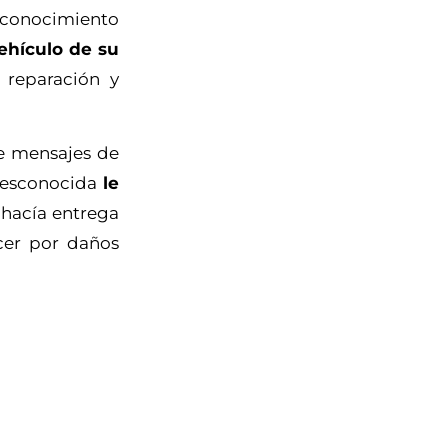
 conocimiento
vehículo de su
 reparación y
e mensajes de
 desconocida
le
e hacía entrega
ecer por daños