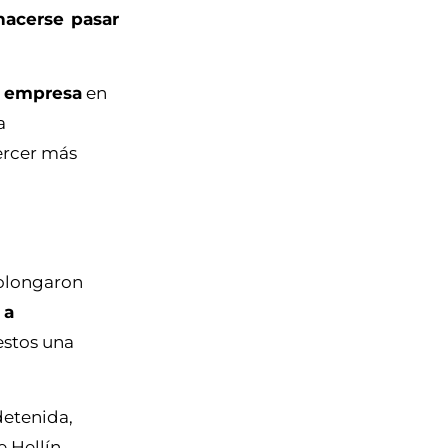
hacerse pasar
a empresa
en
a
jercer más
rolongaron
 a
estos una
detenida,
 Hellín.