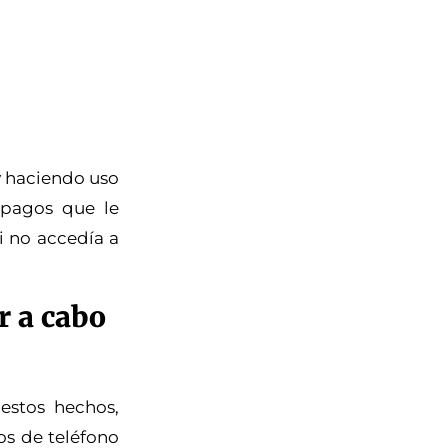
y haciendo uso
 pagos que le
i no accedía a
r a cabo
estos hechos,
os de teléfono