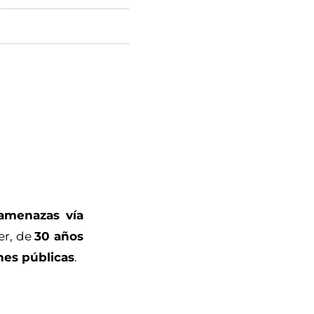
amenazas vía
er, de
30 años
nes públicas
.