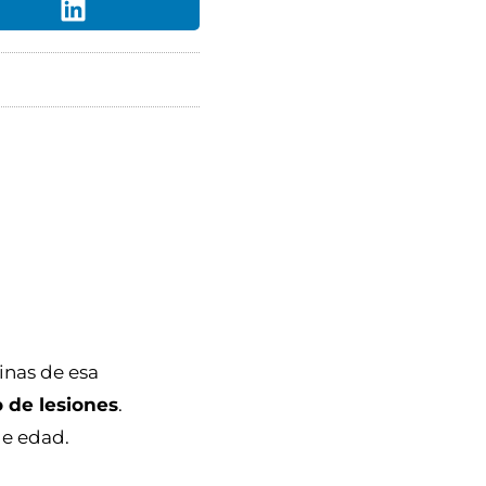
cinas de esa
o de lesiones
.
de edad.