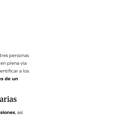
tres personas
en plena vía
ntificar a los
es de un
arias
esiones
, así