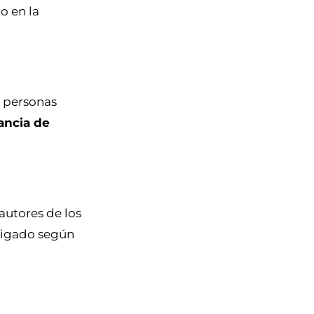
o en la
s personas
ancia de
autores de los
tigado según