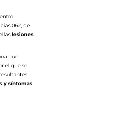
Centro
cias 062, de
ellas
lesiones
sona que
or el que se
resultantes
s y síntomas