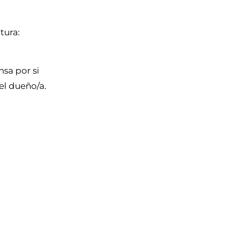
tura:
sa por si
el dueño/a.