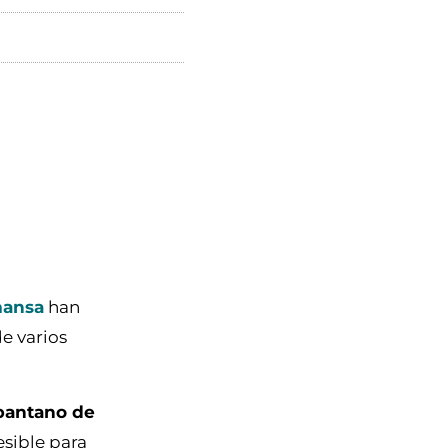
mansa
han
e varios
pantano de
esible para