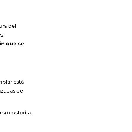
ura del
es
in que se
mplar está
azadas de
 su custodia.