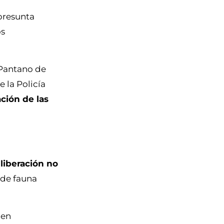
presunta
os
 Pantano de
 la Policía
ción de las
a
liberación no
de fauna
en