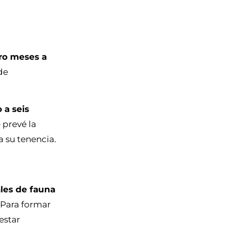
tro meses a
de
 a seis
 prevé la
a su tenencia.
les de fauna
. Para formar
estar