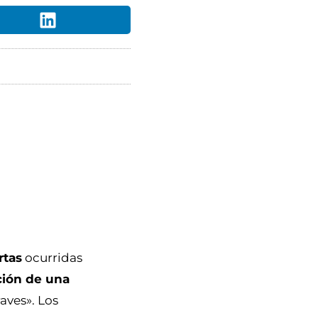
rtas
ocurridas
ción de una
aves». Los