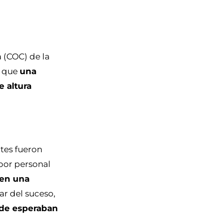
 (COC) de la
o que
una
 altura
ntes fueron
por personal
 en una
ar del suceso,
onde esperaban