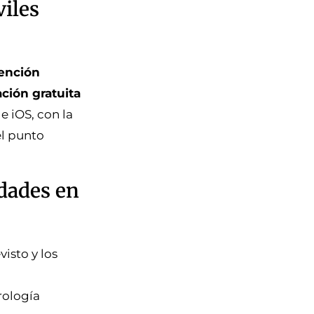
viles
tención
ación gratuita
e iOS, con la
el punto
dades en
isto y los
rología