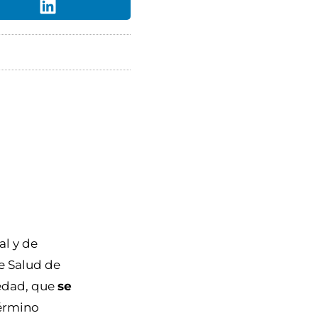
al y de
de Salud de
 edad, que
se
término