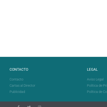
CONTACTO
LEGAL
Contacto
Aviso Legal
Cartas al Director
Política de P
Publicidad
Política de C