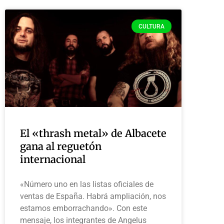
CULTURA
El «thrash metal» de Albacete
gana al reguetón
internacional
«Número uno en las listas oficiales de
ventas de España. Habrá ampliación, nos
estamos emborrachando». Con este
mensaje, los integrantes de Angelus