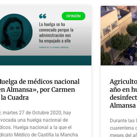
OPINIÓN
uelga de médicos nacional
Agricult
en Almansa», por Carmen
año en h
 la Cuadra
desinfect
Almans
, martes 27 de Octubre 2020, hay
vocada una huelga nacional de
Durante las
icos. Huelga nacional a la que el
cuarentena q
dicato Médico de Castilla la Mancha
meses del añ