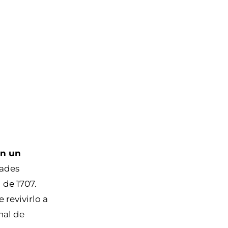
en un
dades
 de 1707.
revivirlo a
nal de