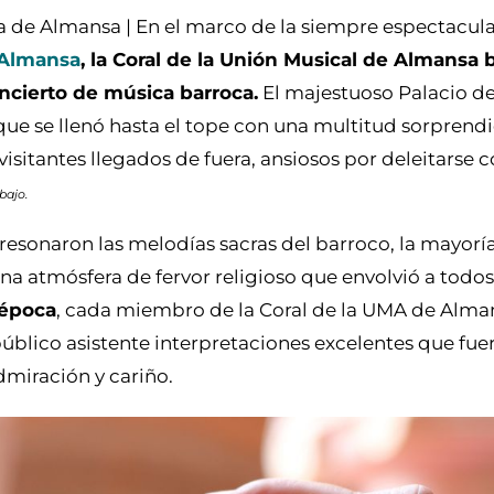
a de Almansa | En el marco de la siempre espectacula
 Almansa
, la Coral de la Unión Musical de Almansa b
oncierto de música barroca.
El majestuoso Palacio de
, que se llenó hasta el tope con una multitud sorprend
sitantes llegados de fuera, ansiosos por deleitarse c
bajo.
 resonaron las melodías sacras del barroco, la mayoría
una atmósfera de fervor religioso que envolvió a todos
 época
, cada miembro de la Coral de la UMA de Alm
público asistente interpretaciones excelentes que fue
miración y cariño.