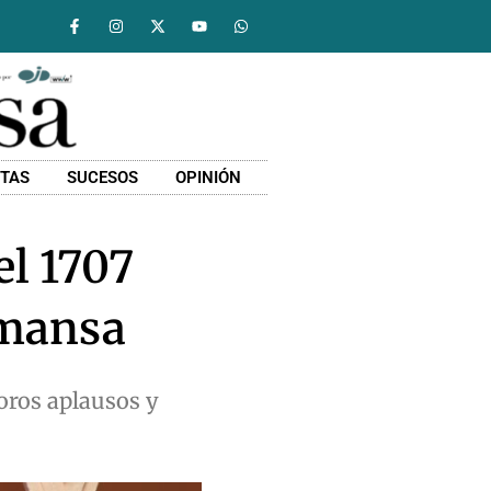
STAS
SUCESOS
OPINIÓN
el 1707
lmansa
noros aplausos y