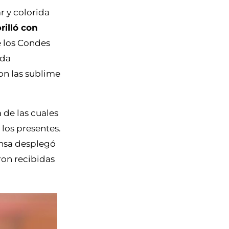
r y colorida
rilló con
 los Condes
ida
on las sublime
 de las cuales
 los presentes.
ansa desplegó
ron recibidas