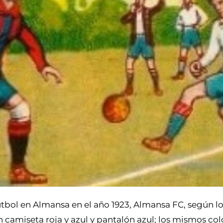
tbol en Almansa en el año 1923, Almansa FC, según lo
n camiseta roja y azul y pantalón azul; los mismos col