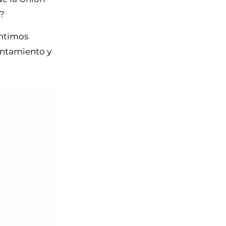
a?
entimos
untamiento y