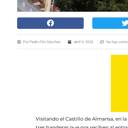
Por
Pedro Fito Sánchez
abril 9, 2023
No hay comen
Visitando el Castillo de Almansa, en l
tres banderas que nos reciben al entrar