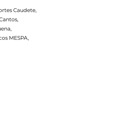
ortes Caudete,
Cantos,
uena,
icos MESPA,