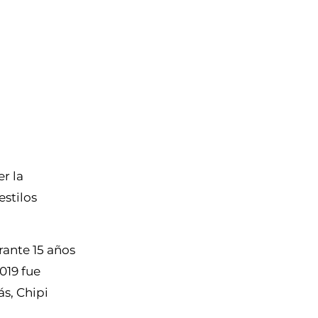
r la
estilos
rante 15 años
019 fue
s, Chipi