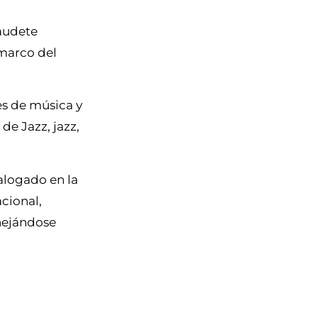
audete
 marco del
es de música y
 de Jazz, jazz,
alogado en la
cional,
nejándose