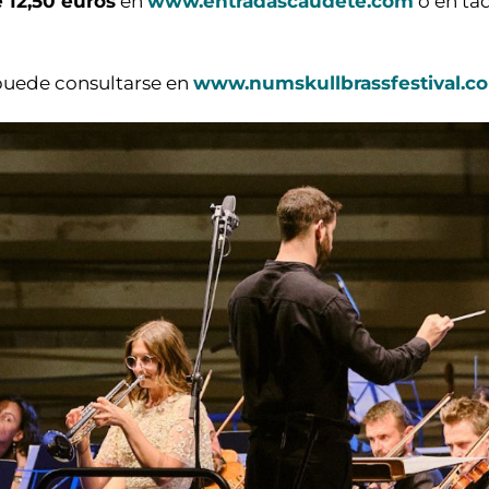
 12,50 euros
en
www.entradascaudete.com
o en taq
puede consultarse en
www.numskullbrassfestival.c