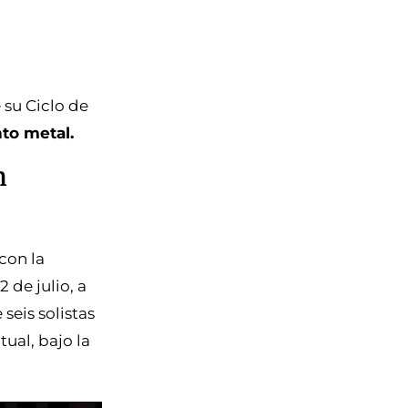
 su Ciclo de
nto metal.
n
 con la
2 de julio, a
seis solistas
ual, bajo la