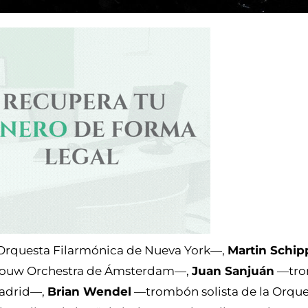
 Orquesta Filarmónica de Nueva York—,
Martin Schip
ebouw Orchestra de Ámsterdam—,
Juan Sanjuán
—trom
Madrid—,
Brian Wendel
—trombón solista de la Orque