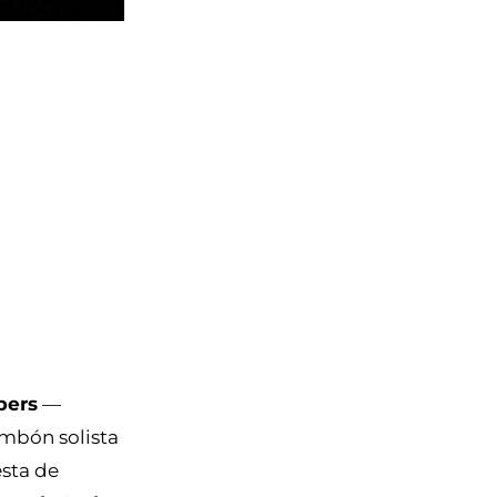
pers
—
bón solista
sta de