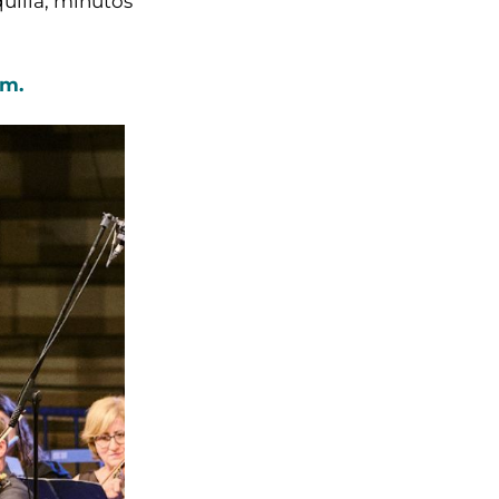
uilla, minutos
om.