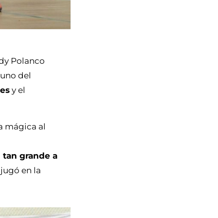
dy Polanco
 uno del
nes
y el
ma mágica al
 tan grande a
 jugó en la