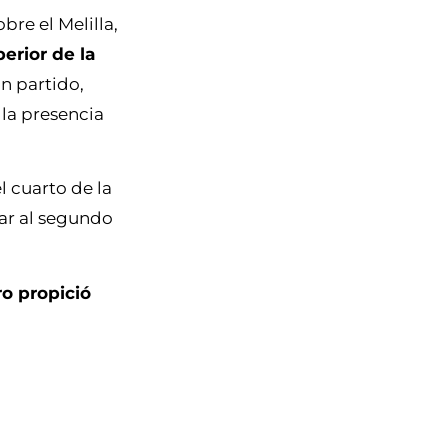
bre el Melilla,
erior de la
an partido,
la presencia
l cuarto de la
gar al segundo
iro propició