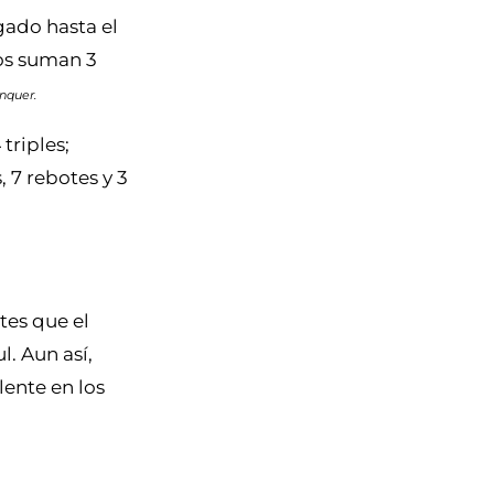
gado hasta el
dos suman 3
nquer.
triples;
 7 rebotes y 3
tes que el
l. Aun así,
ente en los