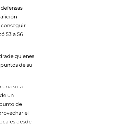
: defensas
 afición
e conseguir
có 53 a 56
ndrade quienes
8 puntos de su
n una sola
 de un
l punto de
provechar el
 locales desde