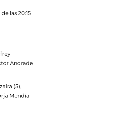
de las 20:15
frey
ictor Andrade
aira (5),
Borja Mendía