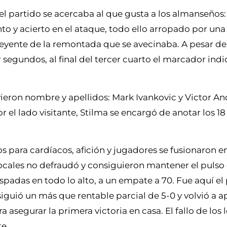
del partido se acercaba al que gusta a los almanseños
nto y acierto en el ataque, todo ello arropado por una
reyente de la remontada que se avecinaba. A pesar d
egundos, al final del tercer cuarto el marcador indi
vieron nombre y apellidos: Mark Ivankovic y Victor A
or el lado visitante, Stilma se encargó de anotar los 1
 para cardíacos, afición y jugadores se fusionaron e
 locales no defraudó y consiguieron mantener el pulso
 espadas en todo lo alto, a un empate a 70. Fue aquí e
iguió un más que rentable parcial de 5-0 y volvió a a
 asegurar la primera victoria en casa. El fallo de los
te.