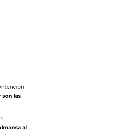
ntención
 son las
un
Almansa al