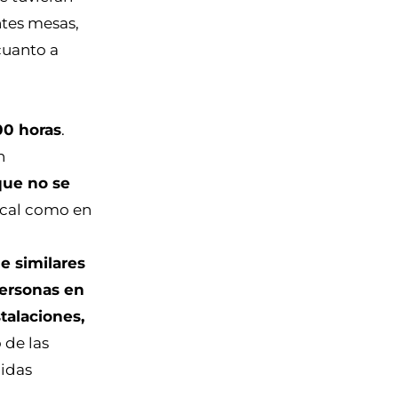
ntes mesas,
cuanto a
00 horas
.
n
que no se
local como en
e similares
ersonas en
stalaciones,
 de las
didas