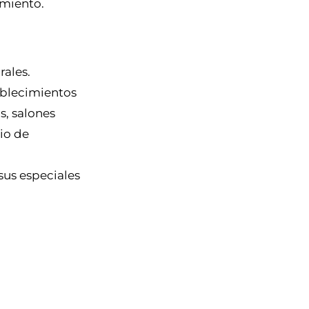
amiento.
rales.
tablecimientos
s, salones
cio de
sus especiales