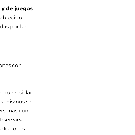
s y de juegos
ablecido.
das por las
onas con
n
os que residan
los mismos se
personas con
bservarse
soluciones