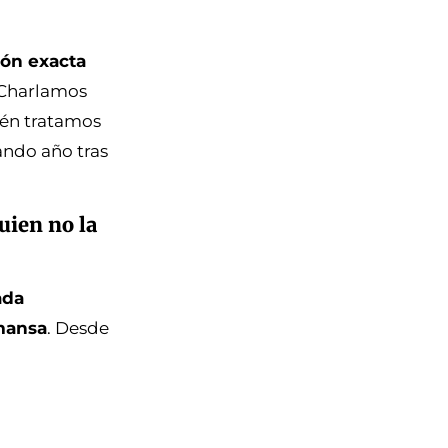
ión exacta
 Charlamos
ién tratamos
ndo año tras
uien no la
ada
mansa
. Desde