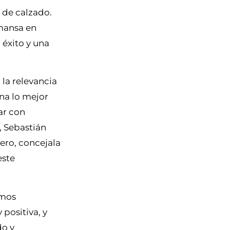
 de calzado.
lmansa en
éxito y una
la relevancia
ina lo mejor
ar con
, Sebastián
ero, concejala
este
amos
positiva, y
do y