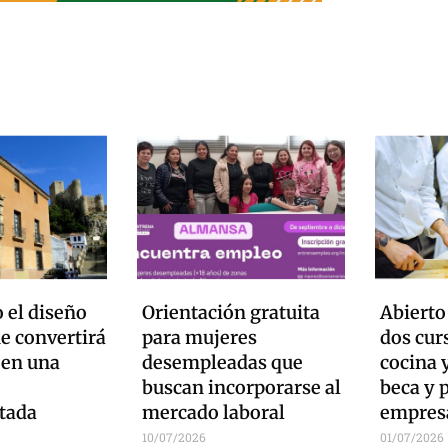
 el diseño
Orientación gratuita
Abierto
ue convertirá
para mujeres
dos cur
 en una
desempleadas que
cocina 
buscan incorporarse al
beca y 
tada
mercado laboral
empres
10/07/2026
01/07/2026