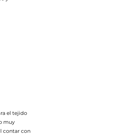
a el tejido
do muy
l contar con