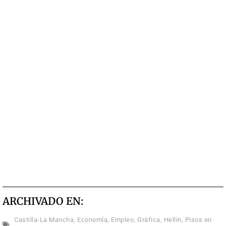
ARCHIVADO EN:
Castilla-La Mancha
,
Economía
,
Empleo
,
Gráfica
,
Hellín
,
Pisos en