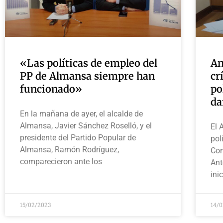
«Las políticas de empleo del
An
PP de Almansa siempre han
cr
funcionado»
po
da
En la mañana de ayer, el alcalde de
Almansa, Javier Sánchez Roselló, y el
El 
presidente del Partido Popular de
pol
Almansa, Ramón Rodríguez,
Con
comparecieron ante los
Ant
ini
15/02/2023
14/