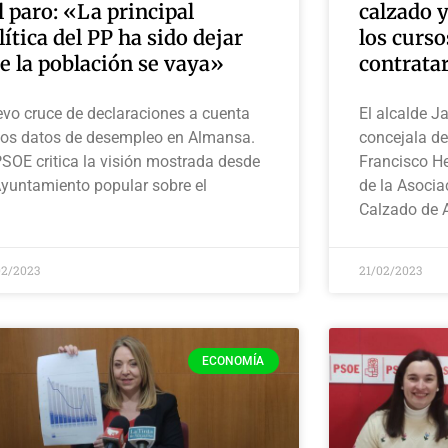
l paro: «La principal
calzado 
lítica del PP ha sido dejar
los curso
e la población se vaya»
contratar
vo cruce de declaraciones a cuenta
El alcalde J
los datos de desempleo en Almansa.
concejala de
PSOE critica la visión mostrada desde
Francisco H
Ayuntamiento popular sobre el
de la Asocia
Calzado de 
02/2023
21/02/2023
ECONOMÍA