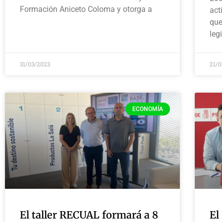
Formación Aniceto Coloma y otorga a
act
que
leg
31/03/2023
21/
ECONOMÍA
El taller RECUAL formará a 8
El