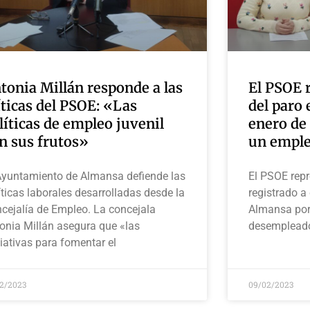
tonia Millán responde a las
El PSOE 
íticas del PSOE: «Las
del paro
líticas de empleo juvenil
enero de
n sus frutos»
un emple
Ayuntamiento de Almansa defiende las
El PSOE repr
íticas laborales desarrolladas desde la
registrado a
cejalía de Empleo. La concejala
Almansa por 
onia Millán asegura que «las
desempleado
ciativas para fomentar el
02/2023
09/02/2023