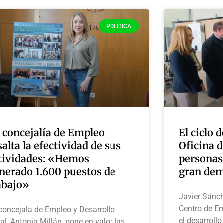
POLÍTICA
 concejalía de Empleo
El ciclo 
salta la efectividad de sus
Oficina 
tividades: «Hemos
personas
nerado 1.600 puestos de
gran de
abajo»
Javier Sánch
Centro de Em
concejala de Empleo y Desarrollo
el desarrollo
al, Antonia Millán, pone en valor las