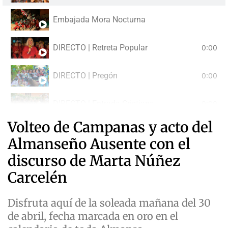
Embajada Mora Nocturna
DIRECTO | Retreta Popular
0:00
DIRECTO | Pregón
0:00
DIRECTO | Entrada Cristiana
0:00
Volteo de Campanas y acto del
DIRECTO | Gran Desfile Festero
0:00
Almanseño Ausente con el
discurso de Marta Núñez
Carcelén
Disfruta aquí de la soleada mañana del 30
de abril, fecha marcada en oro en el