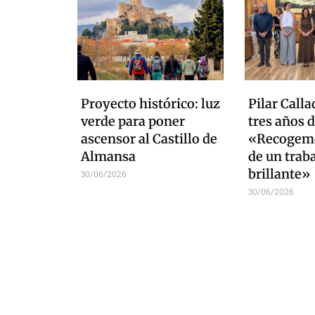
Proyecto histórico: luz
Pilar Calla
verde para poner
tres años d
ascensor al Castillo de
«Recogemo
Almansa
de un trab
brillante»
30/06/2026
30/06/2026