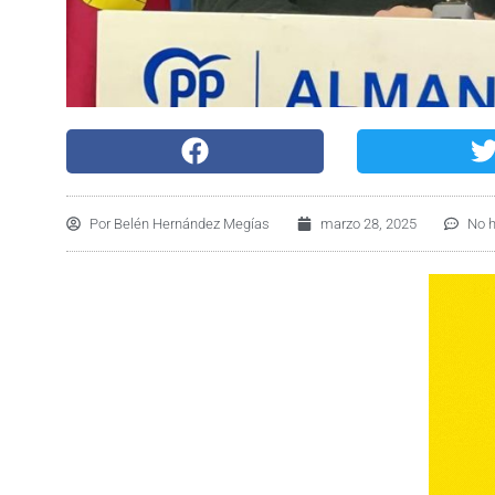
Por
Belén Hernández Megías
marzo 28, 2025
No 