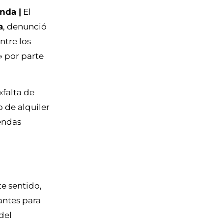
nda |
El
a
, denunció
ntre los
» por parte
«falta de
o de alquiler
iendas
te sentido,
antes para
del