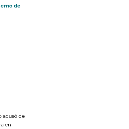
ierno de
 lo acusó de
ra en