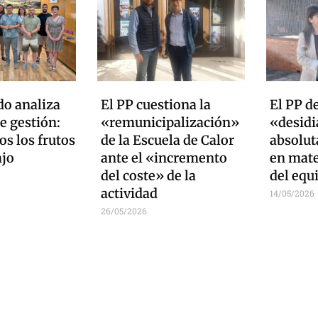
do analiza
El PP cuestiona la
El PP d
e gestión:
«remunicipalización»
«desidia
s los frutos
de la Escuela de Calor
absolut
ajo
ante el «incremento
en mate
del coste» de la
del equ
actividad
14/05/2026
26/05/2026