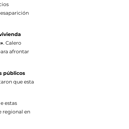
cios
desaparición
 vivienda
a»
. Calero
ara afrontar
s públicos
taron que esta
e estas
e regional en