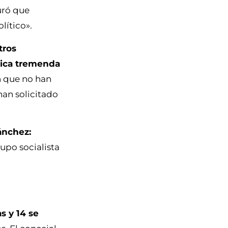
uró que
lítico».
tros
tica tremenda
n que no han
han solicitado
ánchez:
upo socialista
s y 14 se