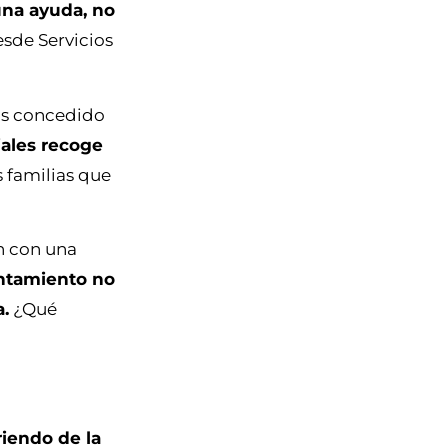
una ayuda, no
sde Servicios
os concedido
ales recoge
s familias que
n con una
ntamiento no
.
¿Qué
riendo de la