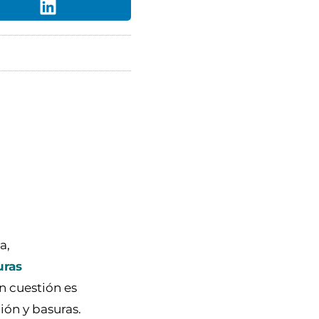
a,
uras
n cuestión es
ión y basuras.