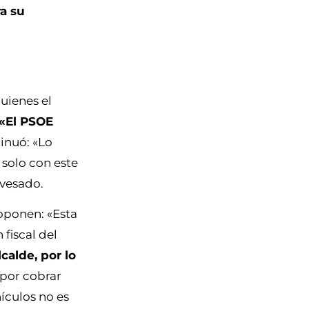
ra su
uienes el
«El PSOE
tinuó: «Lo
 solo con este
evesado.
roponen: «Esta
fiscal del
calde, por lo
por cobrar
ículos no es