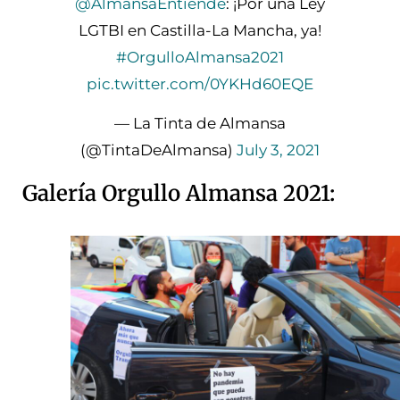
@AlmansaEntiende
: ¡Por una Ley
LGTBI en Castilla-La Mancha, ya!
#OrgulloAlmansa2021
pic.twitter.com/0YKHd60EQE
— La Tinta de Almansa
(@TintaDeAlmansa)
July 3, 2021
Galería Orgullo Almansa 2021: