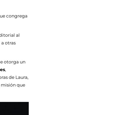
que congrega
itorial al
o a otras
le otorga un
nes
,
bras de Laura,
a misión que