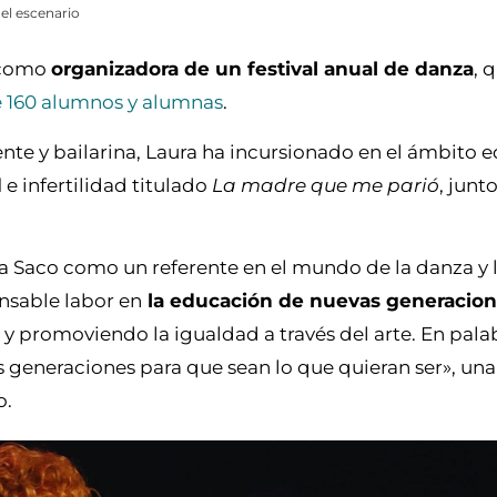
 el escenario
 como
organizadora de un festival anual de danza
, 
 160 alumnos y alumnas
.
e y bailarina, Laura ha incursionado en el ámbito ed
d
e infertilidad titulado
La madre que me parió
, junt
a Saco como un referente en el mundo de la danza y 
nsable labor en
la educación de nuevas generacio
y promoviendo la igualdad a través del arte. En pala
s generaciones para que sean lo que quieran ser», un
o.