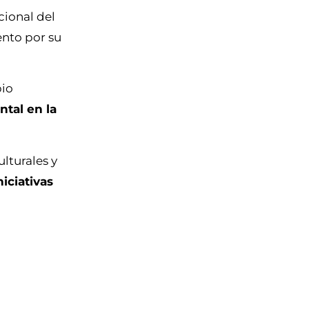
cional del
ento por su
pio
ntal en la
lturales y
niciativas