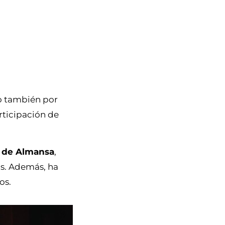
no también por
rticipación de
s de Almansa
,
as. Además, ha
os.