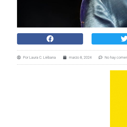
Por
Laura C. Liébana
marzo 8, 2024
No hay comen