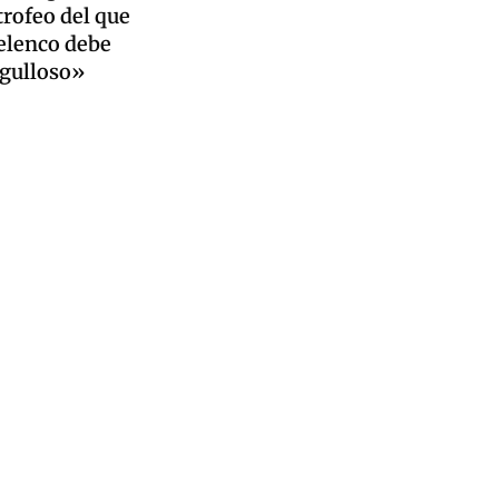
trofeo del que
 elenco debe
rgulloso»