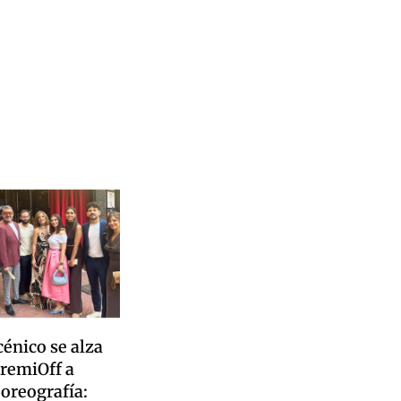
cénico se alza
PremiOff a
oreografía: