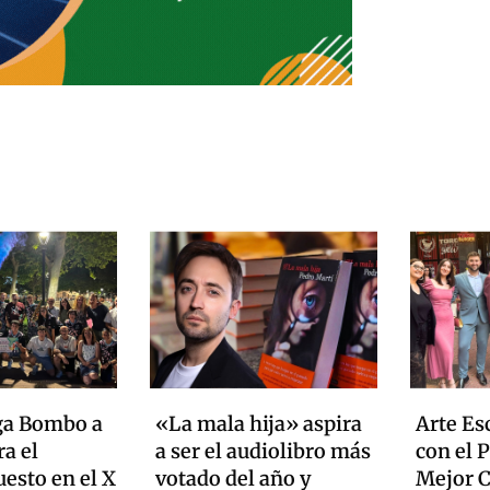
ga Bombo a
«La mala hija» aspira
Arte Es
a el
a ser el audiolibro más
con el 
esto en el X
votado del año y
Mejor C