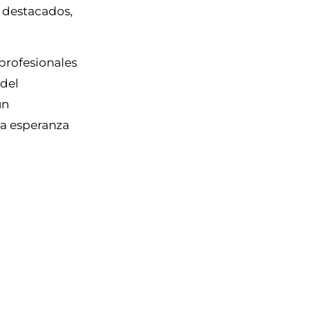
s destacados,
 profesionales
 del
un
la esperanza