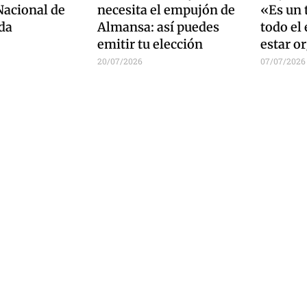
acional de
necesita el empujón de
«Es un 
da
Almansa: así puedes
todo el
emitir tu elección
estar o
20/07/2026
07/07/2026