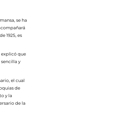
lmansa, se ha
e acompañará
de 1925, es
, explicó que
sencilla y
rio, el cual
roquias de
o y la
ersario de la