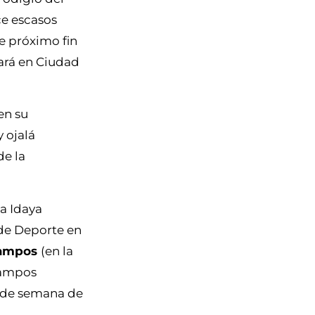
e escasos
e próximo fin
tará en Ciudad
en su
 ojalá
de la
ma Idaya
de Deporte en
Campos
(en la
 Campos
in de semana de