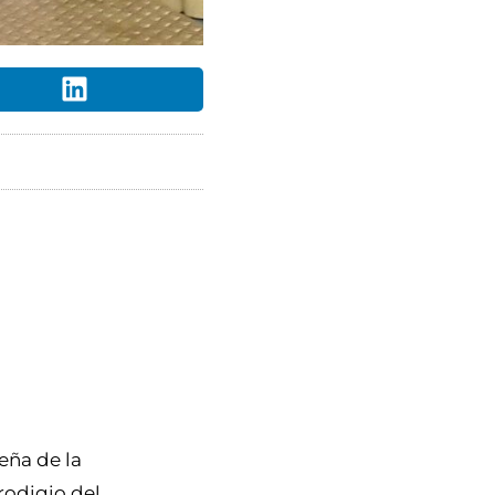
seña de la
rodigio del