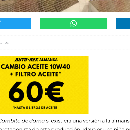
arios
Gambito de dama
si existiera una versión a la alman
 protagonista de esta producción, Idaya es una niña p