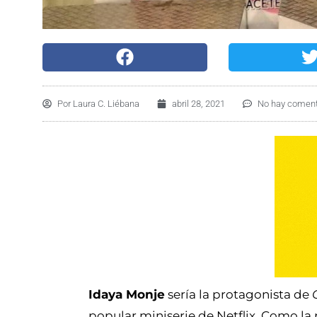
Por
Laura C. Liébana
abril 28, 2021
No hay coment
Idaya Monje
sería la protagonista de
popular miniserie de Netflix. Como la