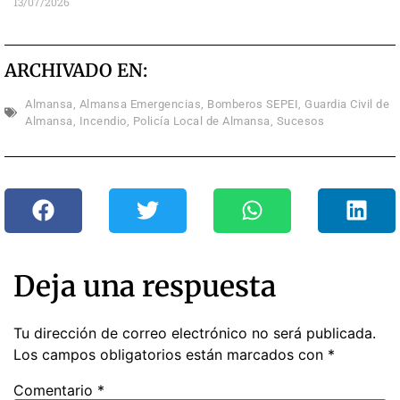
13/07/2026
ARCHIVADO EN:
Almansa
,
Almansa Emergencias
,
Bomberos SEPEI
,
Guardia Civil de
Almansa
,
Incendio
,
Policía Local de Almansa
,
Sucesos
Deja una respuesta
Tu dirección de correo electrónico no será publicada.
Los campos obligatorios están marcados con
*
Comentario
*