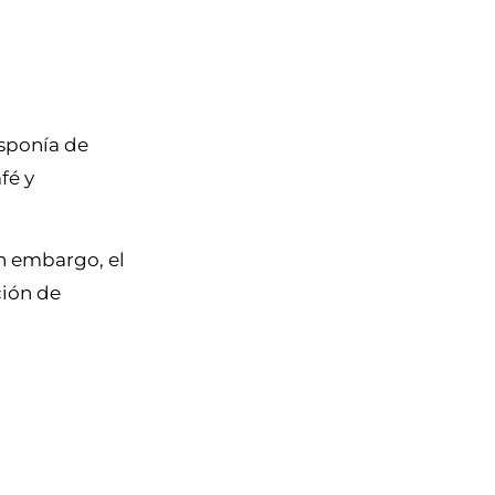
isponía de
fé y
in embargo, el
ción de