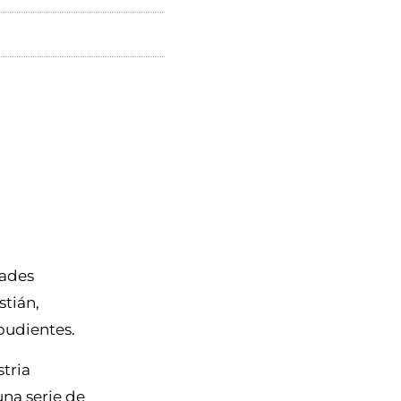
dades
tián,
 pudientes.
stria
una serie de