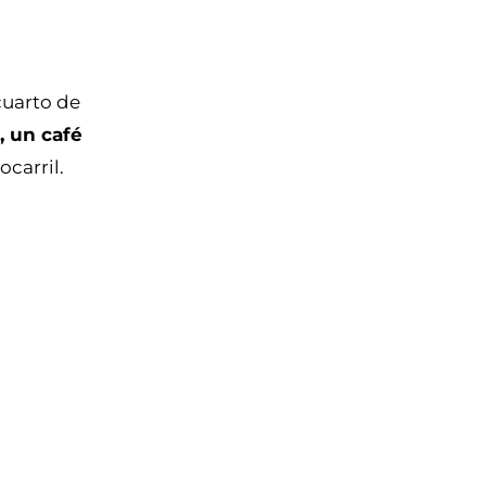
cuarto de
, un café
ocarril.