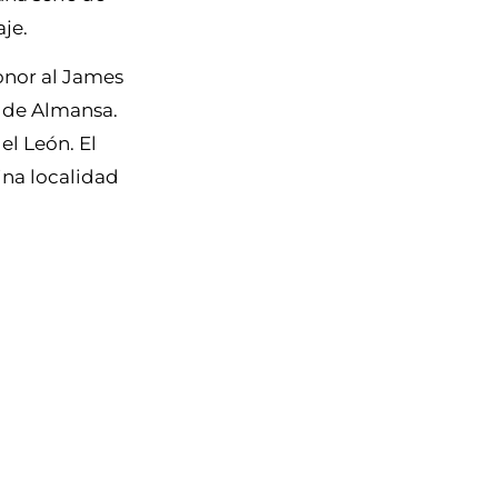
aje.
honor al James
a de Almansa.
el León. El
ina localidad