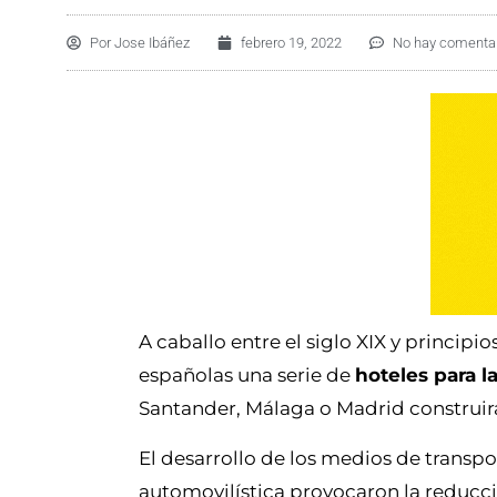
Por
Jose Ibáñez
febrero 19, 2022
No hay comenta
A caballo entre el siglo XIX y principi
españolas una serie de
hoteles para l
Santander, Málaga o Madrid construirán
El desarrollo de los medios de transpor
automovilística provocaron la reducci