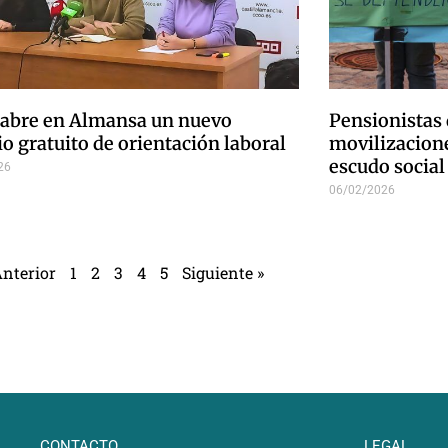
abre en Almansa un nuevo
Pensionistas
io gratuito de orientación laboral
movilizacione
escudo social
26
06/02/2026
Anterior
1
2
3
4
5
Siguiente »
CONTACTO
LEGAL