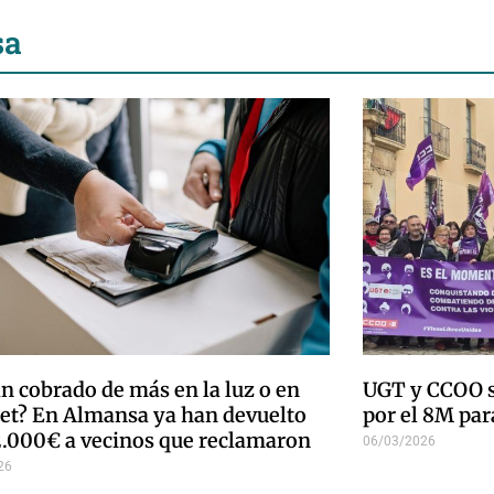
sa
n cobrado de más en la luz o en
UGT y CCOO s
net? En Almansa ya han devuelto
por el 8M par
2.000€ a vecinos que reclamaron
06/03/2026
26