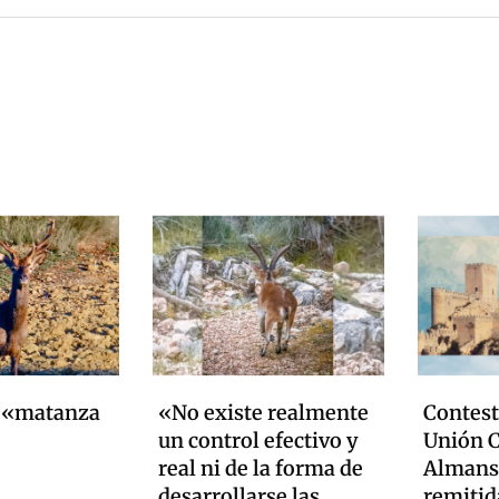
a «matanza
«No existe realmente
Contest
un control efectivo y
Unión C
real ni de la forma de
Almanse
desarrollarse las
remitid