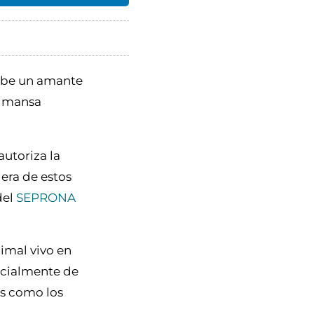
ribe un amante
Almansa
autoriza la
iera de estos
del
SEPRONA
nimal vivo en
pecialmente de
os como los