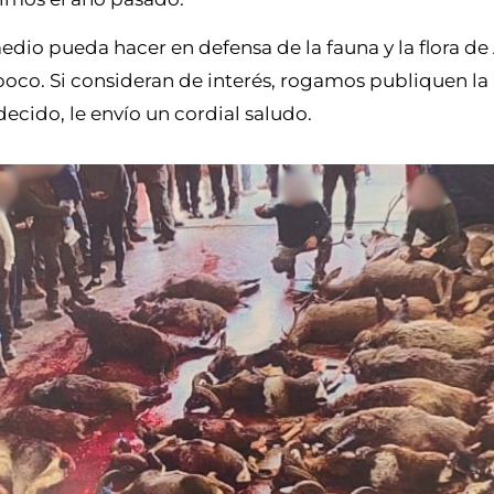
dio pueda hacer en defensa de la fauna y la flora d
oco. Si consideran de interés, rogamos publiquen la
ecido, le envío un cordial saludo.