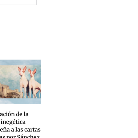
ación de la
inegética
ña a las cartas
as por Sánchez