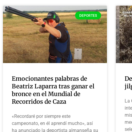
DEPORTES
Emocionantes palabras de
De
Beatriz Laparra tras ganar el
ji
bronce en el Mundial de
Recorridos de Caza
La 
int
mis
«Recordaré por siempre este
med
campeonato, en él aprendí mucho», así
sel
ha anunciado la deportista almanseña su