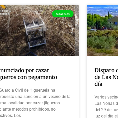
SUCESOS
nunciado por cazar
Disparo d
lgueros con pegamento
de Las No
día
Guardia Civil de Higueruela ha
erpuesto una sanción a un vecino de la
Varios vecin
ma localidad por cazar jilgueros
Las Norias 
iante métodos prohibidos, no
del 29 de no
ectivos. Los
luz del día 