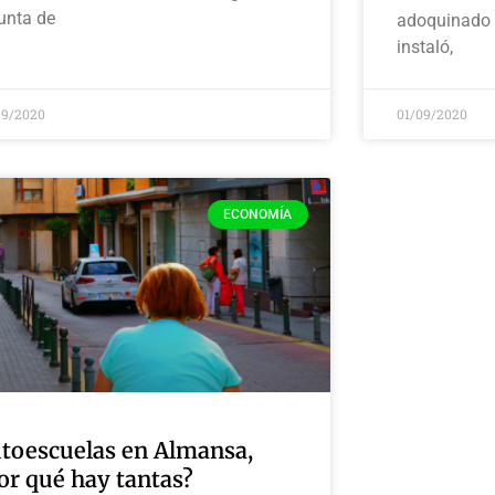
unta de
adoquinado 
instaló,
09/2020
01/09/2020
ECONOMÍA
toescuelas en Almansa,
or qué hay tantas?