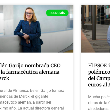
ECONOMÍA
lén Garijo nombrada CEO
El PSOE 
 la farmacéutica alemana
polémicos
erck
del Camp
euros al
ural de Almansa, Belén Garijo tomará
 riendas de Merck, el gigante
Mucha polém
macéutico alemán, a partir del
obras de la 
ximo año. La actual directora general
alrededores.