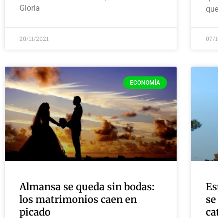
Gloria
que
20/11/2021
07/
ECONOMÍA
Almansa se queda sin bodas:
Es
los matrimonios caen en
se
picado
ca