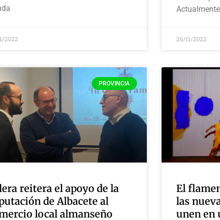
nda
Actualmente
11/2022
26/11/2022
PROVINCIA
lera reitera el apoyo de la
El flame
putación de Albacete al
las nueva
mercio local almanseño
unen en u