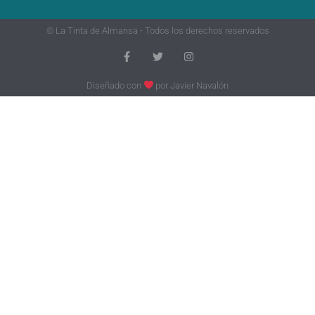
© La Tinta de Almansa - Todos los derechos reservados
Diseñado con
por
Javier Navalón