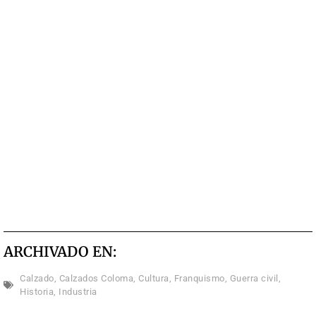
ARCHIVADO EN:
Calzado
,
Calzados Coloma
,
Cultura
,
Franquismo
,
Guerra civil
,
Historia
,
Industria